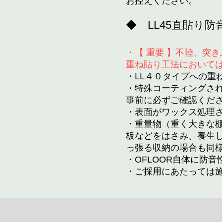
お控えください。
◆ LL45直貼り
・【 重要 】不陸、突
重ね貼り工法において
・LL４０タイプへの重
・特殊コーティングさ
事前に必ずご確認くだ
・表面がワックス処理
・重量物（重く大きな
板などをはさみ、養生
っ張る収納の場合も同
・OFLOOR自体に防
・ご採用にあたっては