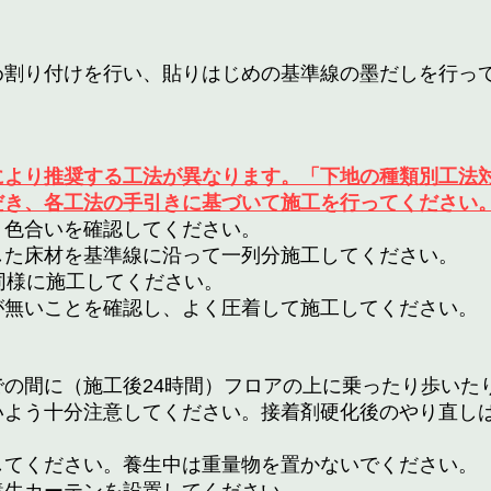
め割り付けを行い、貼りはじめの基準線の墨だしを行っ
により推奨する工法が異なります。「下地の種類別工法
だき、各工法の手引きに基づいて施工を行ってください
、色合いを確認してください。
した床材を基準線に沿って一列分施工してください。
同様に施工してください。
が無いことを確認し、よく圧着して施工してください。
の間に（施工後24時間）フロアの上に乗ったり歩いた
いよう十分注意してください。接着剤硬化後のやり直し
してください。養生中は重量物を置かないでください。