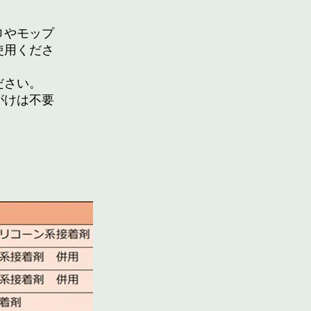
巾やモップ
使用くださ
ださい。
がけは不要