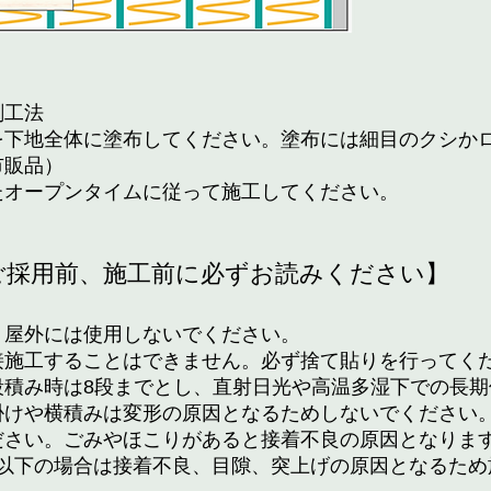
剤工法
を下地全体に塗布してください。塗布には細目のクシか
市販品）
たオープンタイムに従って施工してください。
ご採用前、施工前に必ずお読みください】
す。屋外には使用しないでください。
接施工することはできません。必ず捨て貼りを行ってく
段積み時は8段までとし、直射日光や高温多湿下での長期
掛けや横積みは変形の原因となるためしないでください
ださい。ごみやほこりがあると接着不良の原因となりま
℃以下の場合は接着不良、目隙、突上げの原因となるため