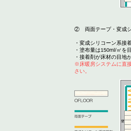
② 両面テープ・変成
・変成シリコーン系接
・塗布量は150ml/㎡
・接着剤が床材の目地
※床暖房システムに直接
さい。