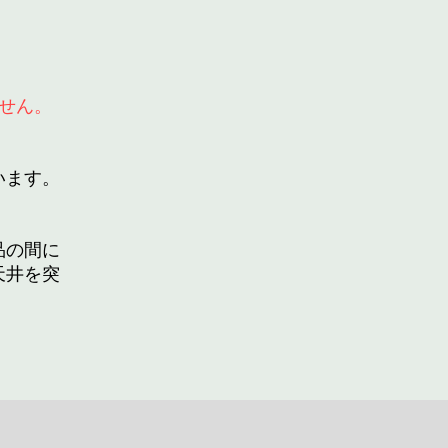
せん。
います。
品の間に
天井を突