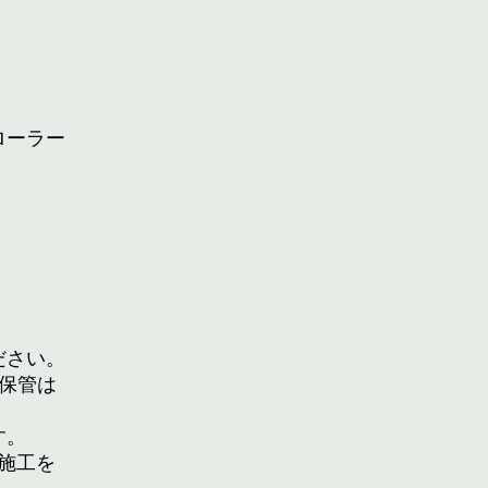
ローラー
ださい。
保管は
。
す。
施工を