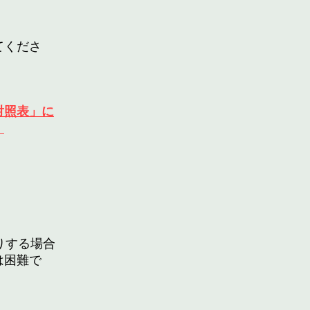
てくださ
対照表」に
。
りする場合
は困難で