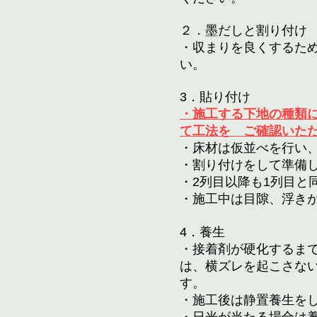
２．墨だしと
割り付け
・収まりを良くするた
い。
3．貼り付け
・施工する下地の種類
て工法を ご確認いた
・床材は仮並べを行い
・割り付けをして準備
・2列目以降も1列目と
・施工中は目隙、浮き
4．養生
・接着剤が硬化するまで
は、横ズレを起こさな
す。
・施工後は静置養生を