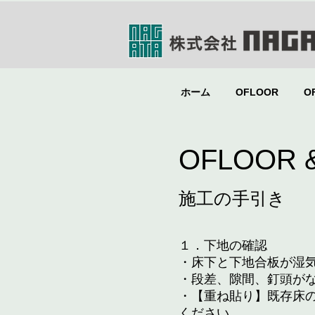
ホーム
OFLOOR
O
OFLOOR
​施工の手引き
１．下地の確認
・床下と下地合板が湿
・段差、隙間、釘頭が
・【重ね貼り】既存床
ください。