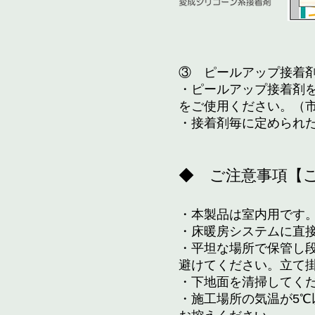
③ ピールアップ接着
・ピールアップ接着剤
をご使用ください。（
・接着剤毎に定められ
◆ ご注意事項【
​​・本製品は室内用で
・床暖房システムに直
・平坦な場所で保管し
避けてください。立て
・下地面を清掃してく
・施工場所の気温が5