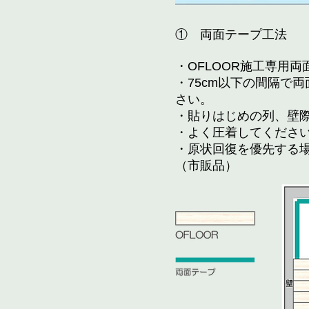
① 両面テープ工法
・OFLOOR施工専用
・75cm以下の間隔で
さい。
・貼りはじめの列、壁
・よく圧着してくださ
・原状回復を優先する
（市販品）