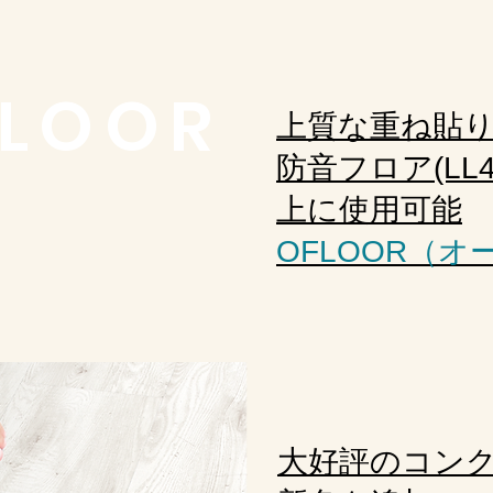
LOOR
上質な重ね貼
防音フロア(LL
上に使用可能
OFLOOR（オ
大好評のコン