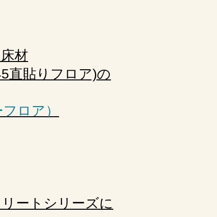
り床材
45直貼りフロア)の
ーフロア）
クリートシリーズに