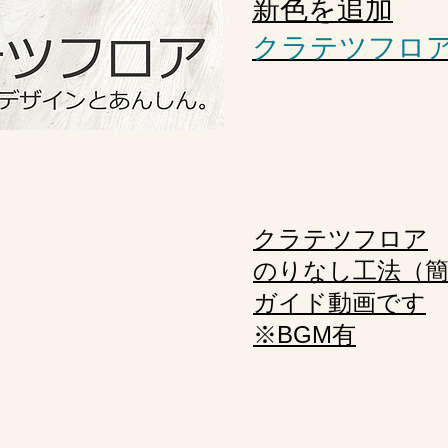
​新色を追加
​クラテツフロ
​クラテツフロア
のりなし工法（簡
ガイド動画です
​※BGM有